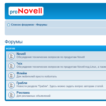
Список форумов
‹
Форумы
Форумы
ФОРУМ
Novell
Обсуждение технических вопросов по продуктам Novell
*nix
Обсуждение технических вопросов по продуктам Novell под Linux, а также
Флейм
Для любителей просто поболтать
Грабли
Новости раздела "Грабли". Здесь можно задать вопрос авторам статей.
Реклама
Для рекламных объявлений